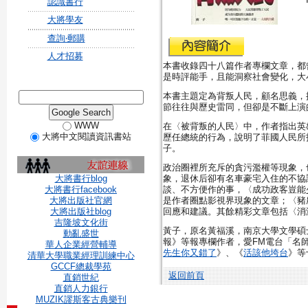
認識書行
大將學友
查詢‧郵購
人才招募
本書收錄四十八篇作者專欄文章，都
是時評能手，且能洞察社會變化，大
本書主題定為背叛人民，顧名思義，
節往往與歷史雷同，但卻是不斷上演
WWW
在〈被背叛的人民〉中，作者指出英
大將中文閱讀資訊書站
歷任總統的行為，說明了菲國人民所
子。
政治圈裡所充斥的貪污濫權等現象，
大將書行blog
象，退休后卻有名車豪宅入住的不協
大將書行facebook
談、不方便作的事，〈成功政客豈能
大將出版社官網
是作者圈點影視界現象的文章；〈豬
大將出版社blog
回應和建議。其餘精彩文章包括〈消
吉隆坡文化街
黃子，原名黃福溪，南京大學文學碩
動亂盛世
報》等報專欄作者，愛FM電台「名
華人企業經營輔導
先生你又錯了
》、《
活該他垮台
》等
清華大學職業經理訓練中心
GCCF總裁學苑
返回前頁
直銷世紀
直銷人力銀行
MUZIK謬斯客古典樂刊