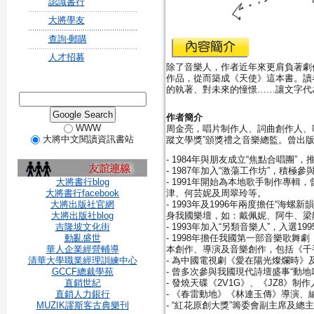
認識書行
大將學友
查詢‧郵購
人才招募
除了音樂人，作者近年來更肩負著劇
作品，從而築成《天使》這本書。讀
的執著、對未來的憧憬……讓文字代
作者簡介
WWW
周金亮，唱片制作人、詞曲創作人、歌手、樂
大將中文閱讀資訊書站
蹤文學獎”頒獎禮之音樂總監。曾出
- 1984年與朋友成立“焦點合唱團
- 1987年加入“激蕩工作坊”，積極
大將書行blog
- 1991年開始為本地歌手制作專
大將書行facebook
津、何芸妮及周翠玲等。
大將出版社官網
- 1993年及1996年兩度擔任“
大將出版社blog
身我國樂壇，如：戴佩妮、阿牛、梁
吉隆坡文化街
- 1993年加入“另類音樂人”，入選19
動亂盛世
- 1998年擔任我國第一部音樂歌
華人企業經營輔導
本創作、導演及音樂創作，包括《千
清華大學職業經理訓練中心
- 為中國電視劇《愛在陽光燦爛時
GCCF總裁學苑
- 曾多次參與我國現代詩壇盛事“動
直銷世紀
- 發燒天碟《2V1G》、《JZ8》制作
直銷人力銀行
- 《春雷動地》《林連玉傳》導演、
MUZIK謬斯客古典樂刊
- “紅花原創大獎”籌委會副主席及總